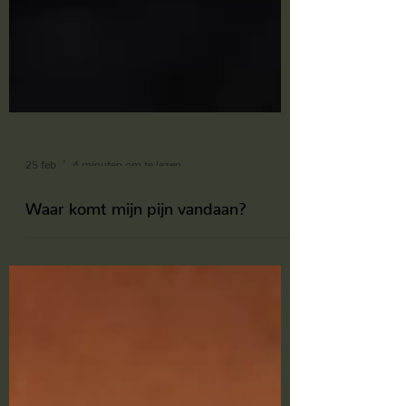
25 feb
4 minuten om te lezen
Waar komt mijn pijn vandaan?