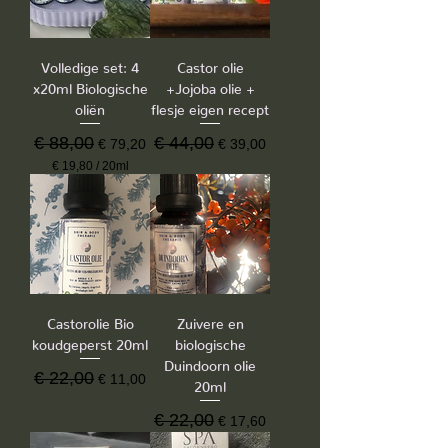
Volledige set: 4
Castor olie
x20ml Biologische
+Jojoba olie +
oliën
flesje eigen recept
Normale prijs
€ 88,00
Verkoopprijs
Normale prijs
€ 44,00
Verkoopprijs
€ 79,20
€ 39,00
€ 19,80
/
20ml
€
1
9
,
8
0
p
e
r
Castorolie Bio
Zuivere en
2
koudgeperst 20ml
biologische
0
M
Duindoorn olie
Normale prijs
€ 22,00
Verkoopprijs
i
€ 11,00
20ml
l
l
Normale prijs
€ 22,00
Verkoopprijs
€ 17,60
i
l