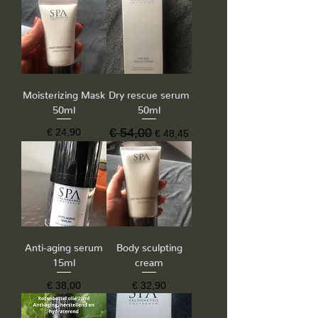
i
t
e
r
s
Moisterizing Mask
Dry rescue serum
50ml
50ml
Prijs
Normale prijs
€ 54,00
Verkoopprijs
€ 24,90
€ 48,45
Anti-aging serum
Body sculpting
15ml
cream
Prijs
Prijs
€ 38,00
€ 32,90