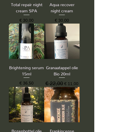
Total repair night
Aqua recover
cream SPA
night cream
Prijs
Prijs
€ 30,00
€ 30,00
Brightening serum
Granaatappel olie
15ml
Bio 20ml
Prijs
Normale prijs
€ 22,00
Verkoopprijs
€ 36,50
€ 11,00
Rozenbottel olie
Frankincense