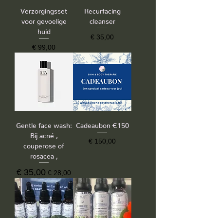
Verzorgingsset
Recurfacing
voor gevoelige
cleanser
huid
Prijs
€ 35,00
Prijs
€ 99,00
Gentle face wash:
Cadeaubon €150
Bij acné ,
Prijs
€ 150,00
couperose of
rosacea ,
Normale prijs
€ 35,00
Verkoopprijs
€ 28,00