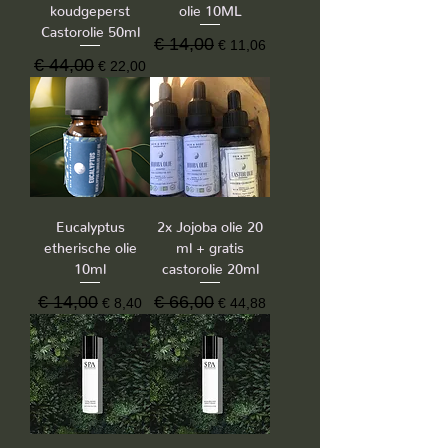
koudgeperst
olie 10ML
Castorolie 50ml
Normale prijs
€ 14,00
Verkoopprijs
€ 11,06
Normale prijs
€ 44,00
Verkoopprijs
€ 22,00
Eucalyptus
2x Jojoba olie 20
etherische olie
ml + gratis
10ml
castorolie 20ml
Normale prijs
€ 14,00
Verkoopprijs
Normale prijs
€ 66,00
Verkoopprijs
€ 8,40
€ 44,88