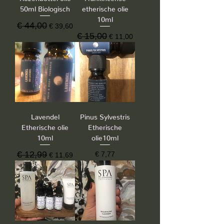
50ml Biologisch
etherische olie
10ml
Normale prijs
€ 44,00
Verkoopprijs
€ 39,60
Normale prijs
€ 15,00
Verkoopprijs
€ 11,00
Lavendel
Pinus Sylvestris
Etherische olie
Etherische
10ml
olie10ml
Normale prijs
€ 12,99
Verkoopprijs
Prijs
€ 7,77
€ 11,69