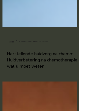
1 mei
4 minuten om te lezen
Herstellende huidzorg na chemo:
Huidverbetering na chemotherapie -
wat u moet weten