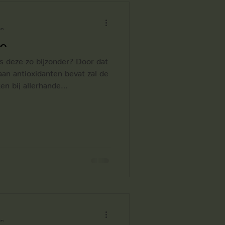
verjonging
en
ie
huidverzorging
s deze zo bijzonder? Door dat
an antioxidanten bevat zal de
en bij allerhande
g
Antioxidanten
ontstekingen. Bovendien bevat
uur die zorgt voor
ing tegen uV stralen.
ral gezonde aderen. Een
 de blog.
en