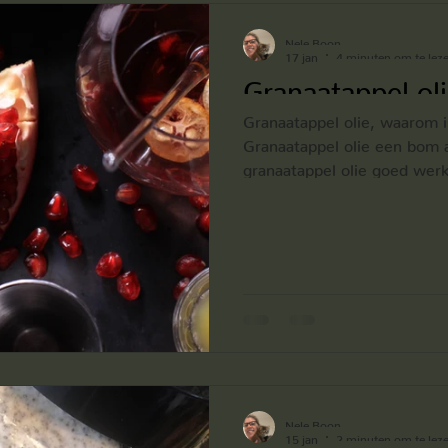
ie zuiveren
zelfliefde
huidverbetering
huid
Nele Boon
17 jan
4 minuten om te lez
Granaatappel ol
ie
voedingssuplementen
huidverbetering
Granaatappel olie, waarom i
Granaatappel olie een bom a
granaatappel olie goed werk
Gevoelige huid
Holistische verwen behandelin
ontstekingen, laag gradige 
Granaatappel olie Punicine z
celregeneratie en bescherm
ge
Granaatappel brengt je voo
opsomming hiervan staat in
Nele Boon
15 jan
2 minuten om te lez