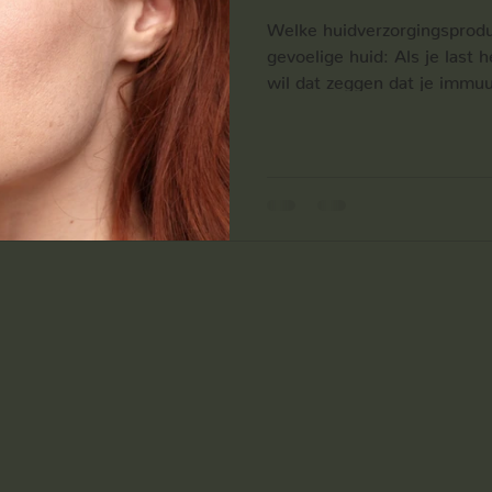
Welke huidverzorgingsproduc
gevoelige huid: Als je last 
wil dat zeggen dat je immu
als je iets op je huid aanbr
huidtest aan te vragen, zodat je het beste weet waar je
huid nood aan heeft. Zo hoef
producten gaan uitproberen
ben ik van mening dat je hu
opnemen die je huid echt no