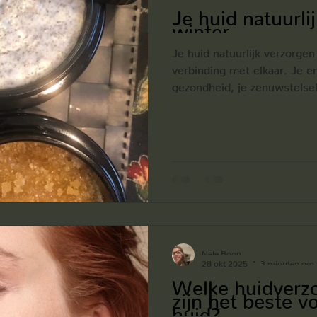
Je huid natuurli
winter.
Je huid natuurlijk verzorgen 
verbinding met elkaar. Je en
gezondheid, je zenuwstelsel
Om hier balans te krijgen m
mogelijke oorzaken, een zalf
Een huid probleem is het s
niet in je huid te vinden maa
verbinding met je darmstelse
verbinding met je zenuwste
Nele Boon
28 okt 2025
3 minuten om t
Welke huidverz
zijn het beste v
huid?