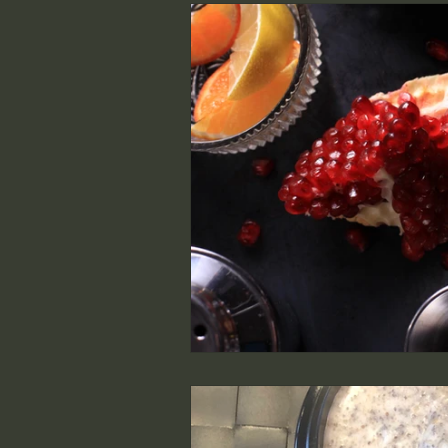
healing massage
energ
huidpeeling
hydrabras
Natuurlijke huidverzorging
Holistische lichaamsmassa