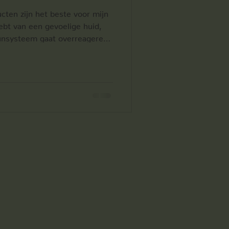
ten zijn het beste voor mijn
hebt van een gevoelige huid,
unsysteem gaat overreageren
engt. Het beste is dan om een
 je niet nodeloos tal van
. Bij Skin & Body Therapie
id enkel de producten gaat
dig heeft.