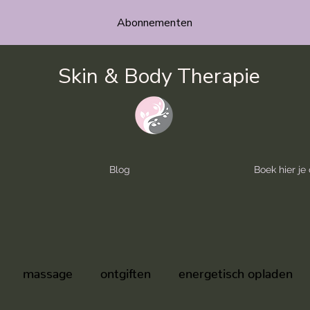
Abonnementen
Skin & Body Therapie
Blog
Boek hier j
massage
ontgiften
energetisch opladen