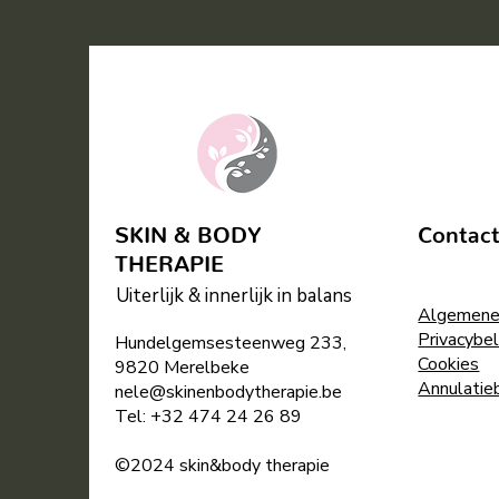
SKIN & BODY
Contac
THERAPIE
Uiterlijk & innerlijk in balans
Algemene
Privacybel
Hundelgemsesteenweg 233,
Cookies
9820 Merelbeke
Annulatie
nele@skinenbodytherapie.be
Tel:
+32
474 24 26 89
©2024 skin&body therapie