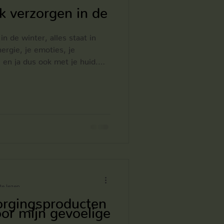
jk verzorgen in de
in de winter, alles staat in
ergie, je emoties, je
 en ja dus ook met je huid.
oeten we dus kijken naar de
je alleen gaat het niet maken.
ymptoom, dus de oorzaak is
r dieper, je huid staat in
l, je spijsvertering staat in
lsel. Emot
e lezen
orgingsproducten
oor mijn gevoelige