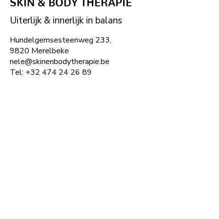
SKIN & BODY THERAPIE
Uiterlijk & innerlijk in balans
Hundelgemsesteenweg 233,
9820 Merelbeke
nele@skinenbodytherapie.be
Tel:
+32
474 24 26 89
©2024 skin&body therapie
Menu