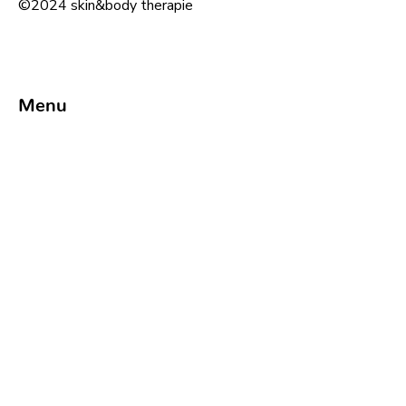
©2024 skin&body therapie
Menu
Info
maandag: 09u-12u & 13u30-21u
dinsdag: 09u-12u & 13u30-21u30