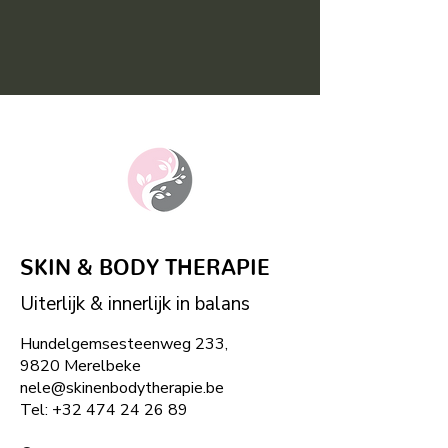
bij schimmel) Geeft een fris
gevoel, kan in combo met
eucalyptus eveneens
verkrijgbaar bij Skin & Body
Therapie.
In massage olie bvb jojoba olie.
Om te inhaleren bij
verkoudheden ook ideaal om
een geur weg te nemen.
SKIN & BODY THERAPIE
Uiterlijk & innerlijk in balans
Hundelgemsesteenweg 233,
9820 Merelbeke
nele@skinenbodytherapie.be
Tel:
+32
474 24 26 89