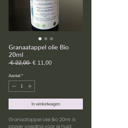
Granaatappel olie Bio
20ml
Normale prijs
Verkoopprijs
 € 22,00 
€ 11,00
Aantal
*
In winkelwagen
Granaatappel olie Bio 20ml : Is
power voeding voor je huid,