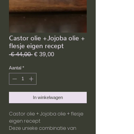
Castor olie +Jojoba olie +
flesje eigen recept
Normale prijs
Verkoopprijs
 € 44,00 
€ 39,00
Aantal
*
In winkelwagen
Castor olie + Jojoba olie + flesje
eigen recept
Deze unieke combinatie van