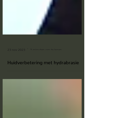
23 nov 2023
3 minuten om te lezen
Huidverbetering met hydrabrasie