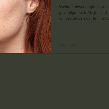
Welke huidverzorgingsproduc
gevoelige huid: Als je last 
wil dat zeggen dat je immu
als je iets op je huid aanbr
huidtest aan te vragen, zodat je het beste weet waar je
huid nood aan heeft. Zo hoef
producten gaan uitproberen
ben ik van mening dat je hu
opnemen die je huid echt no