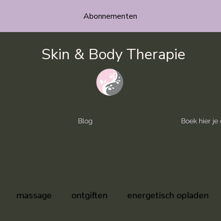
Abonnementen
Skin & Body Therapie
Blog
Boek hier j
massage
ontgiften
energetisch opladen