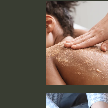
healing massage
energ
huidpeeling
hydrabras
Natuurlijke huidverzorging
Holistische lichaamsmassa