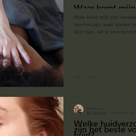
Waar komt mijn
Waar komt mijn pijn vandaan? Er zijn verschil
soorten pijn, waar komen z
deze tips, wil je snel herst
lichaamsmassage
Nele Boon
28 okt 2025
3 minuten om t
Welke huidverz
zijn het beste v
huid?