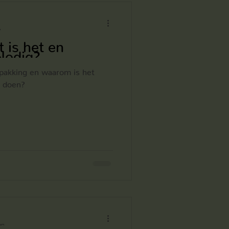
verjonging
n
 is het en
Nodig?
huidverzorging
eipakking en waarom is het
e doen?
g
Antioxidanten
en