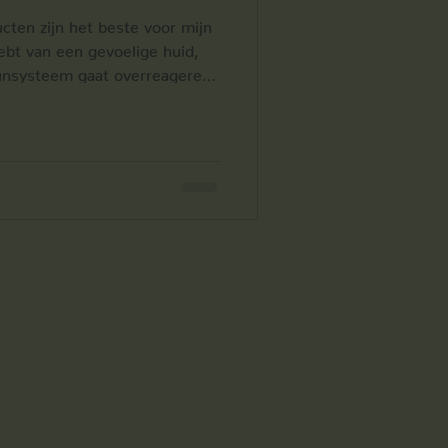
ten zijn het beste voor mijn
hebt van een gevoelige huid,
unsysteem gaat overreageren
engt. Het beste is dan om een
 je niet nodeloos tal van
. Bij Skin & Body Therapie
id enkel de producten gaat
dig heeft.