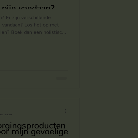
 pijn vandaan?
lende
e vandaan? Los het op met
ellen? Boek dan een holistische
e lezen
orgingsproducten
oor mijn gevoelige