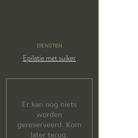
DIENSTEN
Epilatie met suiker
Er kan nog niets
worden
gereserveerd. Kom
later terug.