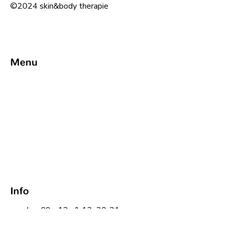
©2024 skin&body therapie
Menu
Info
maandag: 09u-12u & 13u30-21u
dinsdag: 09u-12u & 13u30-21u30