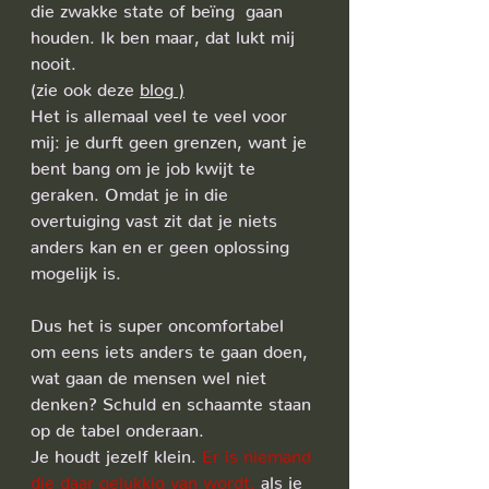
die zwakke state of beïng  gaan 
houden. Ik ben maar, dat lukt mij 
nooit.
(zie ook deze 
blog
 )
Het is allemaal veel te veel voor 
mij: je durft geen grenzen, want je 
bent bang om je job kwijt te 
geraken. Omdat je in die 
overtuiging vast zit dat je niets 
anders kan en er geen oplossing 
mogelijk is.
Dus het is super oncomfortabel 
om eens iets anders te gaan doen, 
wat gaan de mensen wel niet 
denken? Schuld en schaamte staan 
op de tabel onderaan. 
Je houdt jezelf klein. 
Er is niemand 
die daar gelukkig van wordt,
 als je 