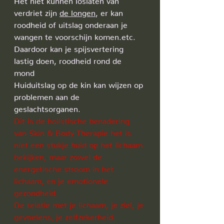
verdriet zijn 
de longen
, er kan 
roodheid of uitslag onderaan je 
wangen te voorschijn komen.etc.
Daardoor kan je spijsvertering 
lastig doen, roodheid rond de 
mond 
Huiduitslag op de kin kan wijzen op 
problemen aan de 
geslachtsorganen.
Dit is de holistische benadering 
van Skin & Body Therapie het is 
niet een stukje huid op het lichaam 
bekijken, maar zowel de 
energetische stroom in het 
lichaam, en je emotionele 
gezondheid. 
De relatie met je lichaam, je ziel, je 
gevoelens, je zelfzekerheid.