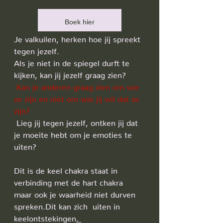
Boek hier
Je valkuilen, herken hoe jij spreekt 
tegen jezelf.
Als je niet in de spiegel durft te 
kijken, kan jij jezelf graag zien?
Kan je anderen graag zien om wie 
ze zijn en niet om wie jij wil dat ze 
zijn?
 Lieg jij tegen jezelf, ontken jij dat 
je moeite hebt om je emoties te 
uiten? 
Dit is de keel chakra staat in 
verbinding met de hart chakra 
maar ook je waarheid niet durven 
spreken.
Dit
 kan zich  uiten in 
keelontstekingen
, 