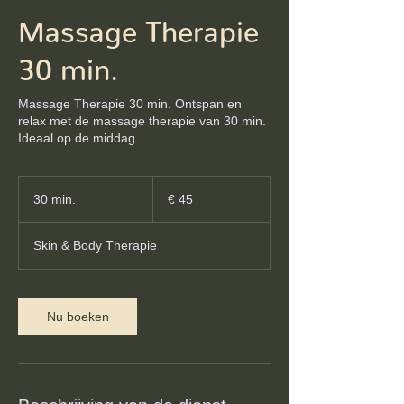
Massage Therapie
30 min.
Massage Therapie 30 min. Ontspan en
relax met de massage therapie van 30 min.
Ideaal op de middag
45
euro
30 min.
3
€ 45
0
m
Skin & Body Therapie
i
n
.
Nu boeken