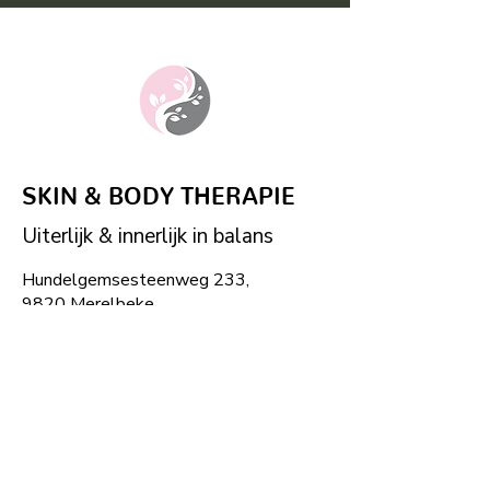
SKIN & BODY THERAPIE
Uiterlijk & innerlijk in balans
Hundelgemsesteenweg 233,
9820 Merelbeke
nele@skinenbodytherapie.be
Tel:
+32
474 24 26 89
©2024 skin&body therapie