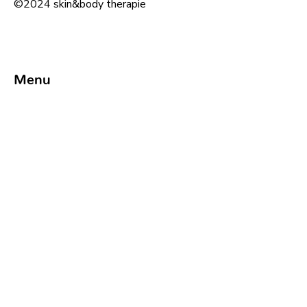
©2024 skin&body therapie
Menu
Info
maandag: 09u-12u & 13u30-21u
dinsdag: 09u-12u & 13u30-21u30