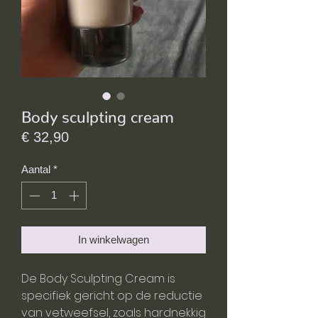
Body sculpting cream
Prijs
€ 32,90
Aantal
*
In winkelwagen
De Body Sculpting Cream is
specifiek gericht op de reductie
van vetweefsel, zoals hardnekkig