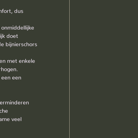
fort, dus 
 onmiddellijke 
ijk doet 
e bijnierschors 
en met enkele 
rhogen.
 een een 
verminderen 
che 
ame veel 