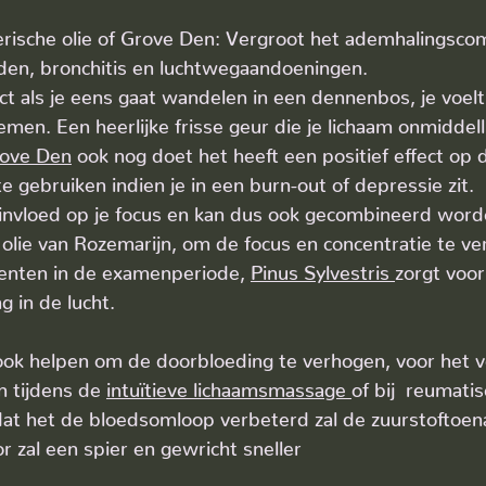
aN uit 5 sterren.
erische olie of Grove Den: Vergroot het ademhalingscom
eden, bronchitis en luchtwegaandoeningen.
ect als je eens gaat wandelen in een dennenbos, je voelt
emen. Een heerlijke frisse geur die je lichaam onmiddell
ove Den
 ook nog doet het heeft een positief effect op d
te gebruiken indien je in een burn-out of depressie zit.
 invloed op je focus en kan dus ook gecombineerd word
olie van Rozemarijn, om de focus en concentratie te ve
enten in de examenperiode, 
Pinus Sylvestris 
zorgt voor
g in de lucht.
 ook helpen om de doorbloeding te verhogen, voor het 
 tijdens de 
intuïtieve lichaamsmassage 
of bij  reumatis
t het de bloedsomloop verbeterd zal de zuurstoftoen
 zal een spier en gewricht sneller 