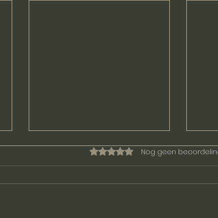
Nog geen beoordeli
Beoordeeld met 0 uit 5 sterren.