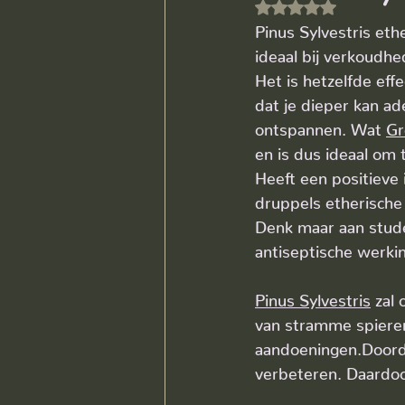
Beoordeeld met N
Pinus Sylvestris eth
ideaal bij verkoudh
Het is hetzelfde eff
dat je dieper kan ad
ontspannen. Wat 
Gr
en is dus ideaal om 
Heeft een positieve
druppels etherische 
Denk maar aan stud
antiseptische werkin
Pinus Sylvestris
 zal
van stramme spieren
aandoeningen.Doorda
verbeteren. Daardoor