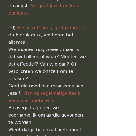
en angst. 
Vergeef jezelf en kies 
opnieuw
.
10) 
Beslis zelf hoe jij je tijd indeelt
: 
druk druk druk, we horen het 
allemaal.
We moeten nog zoveel. maar is 
dat wel allemaal waar? Moeten we 
dat effectief? Van wie dan? Of 
verplichten we onszelf om te 
pleasen?
Geef die nood dan maar eens aan 
jezelf,
 plan op regelmatige basis 
eens wat me-time in.
Pleasegedrag doen we 
voornamelijk om aardig gevonden 
te worden; 
Weet dat je helemaal niets moet, 
de wereld zal ook zonder je verder 