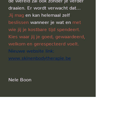
draaien. Er wordt verwacht dat...
Jij mag 
en kan helemaal zelf 
beslissen
 wanneer je wat en 
met 
wie jij je kostbare tijd spendeert. 
Kies waar jij je goed, gewaardeerd, 
welkom en gerespecteerd voelt.
Nieuwe website link:
www.skinenbodytherapie.be
Nele Boon