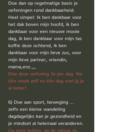
Doe dan op regelmatige basis je 
oefeningen rond dankbaarheid.
Heel simpel: Ik ben dankbaar voor 
het dak boven mijn hoofd, ik ben 
dankbaar voor een nieuwe mooie 
dag, ik ben dankbaar voor mijn tas 
koffie deze ochtend, ik ben 
dankbaar voor mijn lieve zus, voor 
mijn lieve partner, vriendin, 
mama,enz.,,,
Doe deze oefening 3x per dag. Na 
één week zelf na één dag voel jij je 
al beter!
6) Doe aan sport, beweging ... 
zelfs een kleine wandeling 
dagdagelijks kan je gezondheid en 
je mindset al helemaal veranderen. 
Ga eens buiten, ga de natuur in
. 