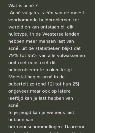
Wat is acné ?
 Acné vulgairs is één van de meest 
voorkomende huidproblemen ter 
wereld en kan ontstaan bij elk 
huidtype. In de Westerse landen 
hebben meer mensen last van 
acné, uit de statistieken blijkt dat 
79% tot 95% van alle volwassenen 
ooit met eens met dit 
huidprobleem te maken krijgt. 
Meestal begint acné in de 
puberteit zo rond 12j tot hun 25j 
ongeveer,maar ook op latere 
leeftijd kan je last hebben van 
acné.  
In je jeugd kan je weleens last 
hebben van 
hormoonschommelingen. Daardoor 
gebeurt het soms dat je nood hebt 