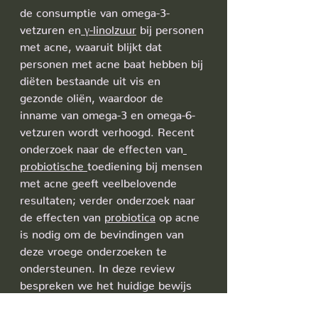
de consumptie van omega-3-
vetzuren en
 γ-linolzuur
 bij personen 
met acne, waaruit blijkt dat 
personen met acne baat hebben bij 
diëten bestaande uit vis en 
gezonde oliën, waardoor de 
inname van omega-3 en omega-6-
vetzuren wordt verhoogd. Recent 
onderzoek naar de effecten van
probiotische 
toediening bij mensen 
met acne geeft veelbelovende 
resultaten; verder onderzoek naar 
de effecten van 
probiotica
 op acne 
is nodig om de bevindingen van 
deze vroege onderzoeken te 
ondersteunen. In deze review 
bespreken we het huidige bewijs 
met betrekking tot de voeding van 
Amerikaanse patiënten met acne 